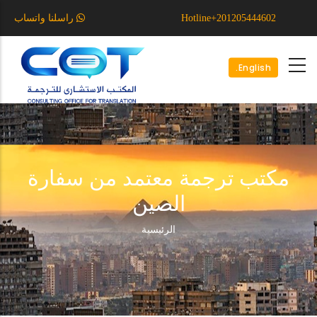
تجاوز
Hotline+201205444602⁩
راسلنا واتساب
إلى
المحتوى
الرئيسي
English.
مكتب ترجمة معتمد من سفارة
الصين
مسار
الرئيسية
التنقل